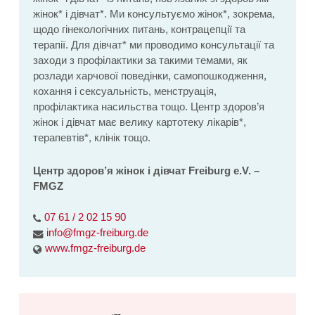
жінок* і дівчат*. Ми консультуємо жінок*, зокрема,
щодо гінекологічних питань, контрацепції та
терапії. Для дівчат* ми проводимо консультації та
заходи з профілактики за такими темами, як
розлади харчової поведінки, самопошкодження,
кохання і сексуальність, менструація,
профілактика насильства тощо. Центр здоров’я
жінок і дівчат має велику картотеку лікарів*,
терапевтів*, клінік тощо.
Центр здоров’я жінок і дівчат Freiburg e.V. –
FMGZ
07 61 / 2 02 15 90
info@fmgz-freiburg.de
www.fmgz-freiburg.de