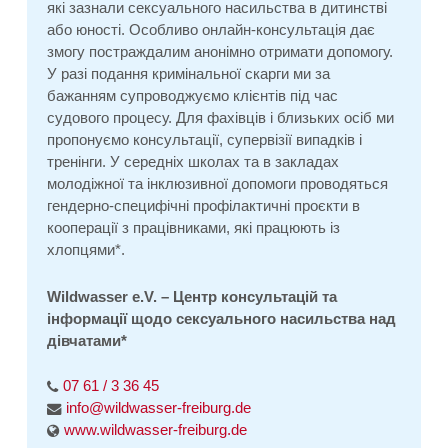
які зазнали сексуального насильства в дитинстві
або юності. Особливо онлайн-консультація дає
змогу постраждалим анонімно отримати допомогу.
У разі подання кримінальної скарги ми за
бажанням супроводжуємо клієнтів під час
судового процесу. Для фахівців і близьких осіб ми
пропонуємо консультації, супервізії випадків і
тренінги. У середніх школах та в закладах
молодіжної та інклюзивної допомоги проводяться
гендерно-специфічні профілактичні проєкти в
кооперації з працівниками, які працюють із
хлопцями*.
Wildwasser e.V. – Центр консультацій та
інформації щодо сексуального насильства над
дівчатами*
07 61 / 3 36 45
info@wildwasser-freiburg.de
www.wildwasser-freiburg.de