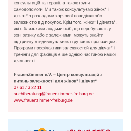
консультацій та терапії, а також групи
самодопомоги. Ми також консультуємо жінок* і
дівчат* з розладами харчової поведінки або
залежністю від покупок. Крім того, жінки* і дівчата*,
які є близькими людьми осіб, що перебувають у
зоні ризику або є залежними, можуть знайти
підтримку в індивідуальних і групових пропозиціях.
Програми профілактики залежностей для дівчат* і
тренінги для фахівців є ще однією частиною нашої
діяльності.
FrauenZimmer e.V. – Центр консультацій з
питань залежності для жінок* і дівчат*
07 61 / 3 22 11
suchtberatung@frauenzimmer-freiburg.de
www.frauenzimmer-freiburg.de