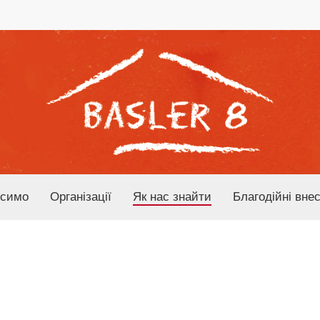
осимо
Організації
Як нас знайти
Благодійні вне